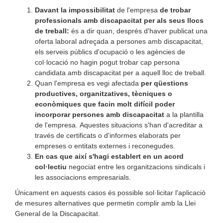
Davant la impossibilitat
de l'empresa
de trobar
professionals amb discapacitat per als seus llocs
de treball:
és a dir quan, després d'haver publicat una
oferta laboral adreçada a persones amb discapacitat,
els serveis públics d'ocupació o les agències de
col·locació no hagin pogut trobar cap persona
candidata amb discapacitat per a aquell lloc de treball.
Quan l'empresa es vegi afectada
per qüestions
productives, organitzatives, tècniques o
econòmiques que facin molt difícil poder
incorporar persones amb discapacitat
a la plantilla
de l'empresa. Aquestes situacions s'han d'acreditar a
través de certificats o d'informes elaborats per
empreses o entitats externes i reconegudes.
En cas que així s'hagi establert en un acord
col·lectiu
negociat entre les organitzacions sindicals i
les associacions empresarials.
Únicament en aquests casos és possible sol·licitar l'aplicació
de mesures alternatives que permetin complir amb la Llei
General de la Discapacitat.