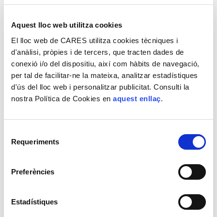
cultural mitjançant la pràctica continuada de l'esport,
l'organització d'activitats d'oci i la celebració de certàmens
Aquest lloc web utilitza cookies
culturals relacionats amb la pintura i l'escriptura.
El lloc web de CARES utilitza cookies tècniques i
d'anàlisi, pròpies i de tercers, que tracten dades de
'La magia del sol', de Verónica Hurtado
conexió i/o del dispositiu, així com hàbits de navegació,
Primer premi del concurs "Verano en fotos" 2024 de CARES i
per tal de facilitar-ne la mateixa, analitzar estadístiques
CODEC
d'ús del lloc web i personalitzar publicitat. Consulti la
nostra Política de Cookies en
aquest enllaç
.
'Estiu de muntanya', de Jordi Tomba
Selecció
Requeriments
Segon premi del concurs "Verano en fotos" 2024 de CARE i
de
CODEC
consentiment
Preferències
'Moments', de Lourdes Giménez
Estadístiques
Tercer premi del "Verano en fotos" 2024 de CARES i CODEC