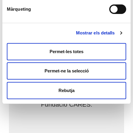
Màrqueting
Mostrar els detalls
Compromesos amb un
Permet-les totes
futur sostenible
Aquesta notícia està relacionada
Permet-ne la selecció
amb els següents Objectius de
Desenvolupament Sostenible definits
Rebutja
com a prioritaris per
Fundació CARES: