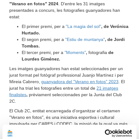
"Verano en fotos" 2024
. D'entre les 31 imatges
presentades a concurs, les fotografies guanyadores han
estat:
El primer premi, per a
"La magia del sol"
, de Verónica
Hurtado.
El segon premi, per a
"Estiu de muntanya
"
, de Jordi
Tombas.
El tercer premi, per a
"
Moments"
,
fotografia
de
Lourdes Giménez.
Les imatges guanyadores han estat seleccionades per un
jurat format pel fotògraf professional Juanjo Martínez i per
Mireia Cabrero,
guanyadora del "Verano en fotos" 2023
. El
jurat ha triat les fotografies entre un total de
21 imatges
finalistes
,
prèviament seleccionades per la Junta del Club
2C.
El Club 2C, entitat encarregada d'organitzar el certamen
"Verano en fotos", és una iniciativa esportiva i cultural
impulsada per CARES i CODEC, la missió de la qual va més
enllà de la inclusió laboral fomentada per les seves entitats
germanes. El seu propòsit és promoure la inclusió social i