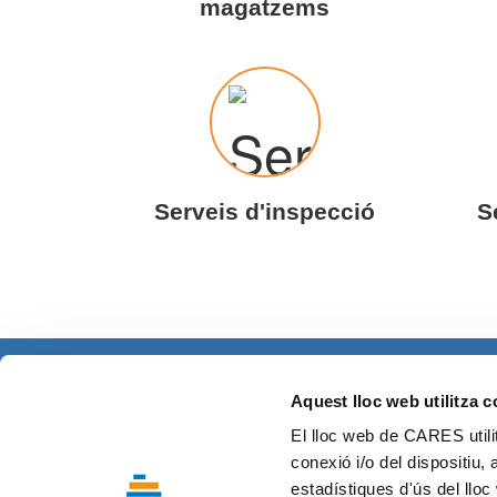
magatzems
Serveis d'inspecció
S
Fundació CARES
cares@grupcares.org
Aquest lloc web utilitza 
Àrtic, 136
El lloc web de CARES utilit
08040 Barcelona - 932 624 270
conexió i/o del dispositiu, 
estadístiques d'ús del lloc 