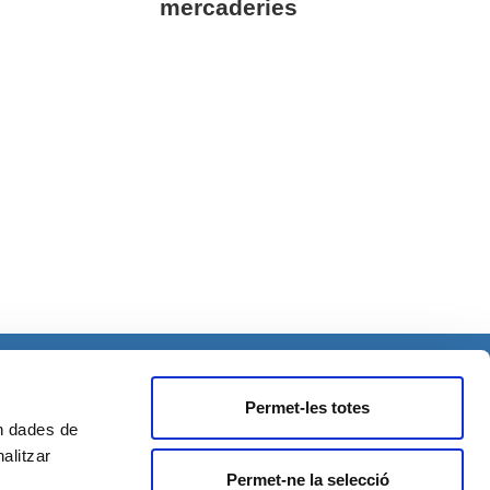
mercaderies
Contacte
Treballa amb nosaltres
Permet-les totes
Contracta els nostres professionals
en dades de
Bústia ètica
nalitzar
Avís legal
Permet-ne la selecció
Política de privacita
t