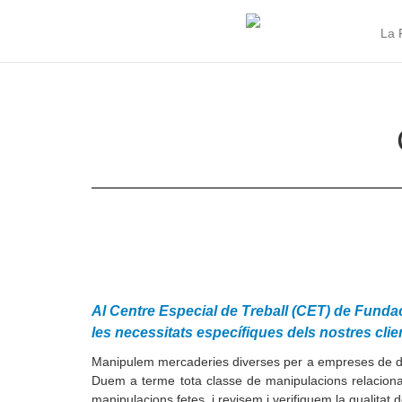
La 
Al Centre Especial de Treball (CET) de Fund
les necessitats específiques dels nostres clie
Manipulem mercaderies diverses per a empreses de dif
Duem a terme tota classe de manipulacions relacionad
manipulacions fetes, i revisem i verifiquem la qualita