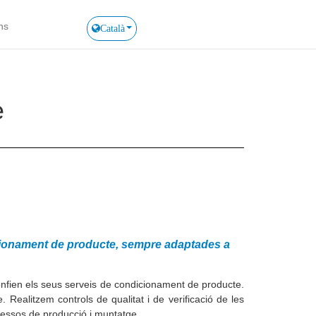
ns
Català
e
icionament de producte, sempre adaptades a
nfien els seus serveis de condicionament de producte.
ealitzem controls de qualitat i de verificació de les
ocessos de producció i muntatge.