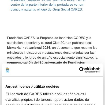
Fundación CARES, la Empresa de Inserción CODEC y la
asociación deportiva y cultural Club 2C han publicado su
Memoria Institucional 2024
, un documento que resume los
principales indicadores y actuaciones desarrolladas por las
entidades a lo largo de un año especialmente significativo:
la
conmemoración del 25 aniversario de Fundación
CARES.
La memoria recoge los principales indicadores de las
entidades y el impacto de los diferentes proyectos orientados
a la
inclusión sociolaboral de personas con
Aquest lloc web utilitza cookies
discapacidad y/o en situación de exclusión social.
El lloc web de CARES utilitza cookies tècniques i
Un año de logros e impulso institucional
d'anàlisi, pròpies i de tercers, que tracten dades de
En 2024, el Centro Especial de Empleo CARES cerró el año