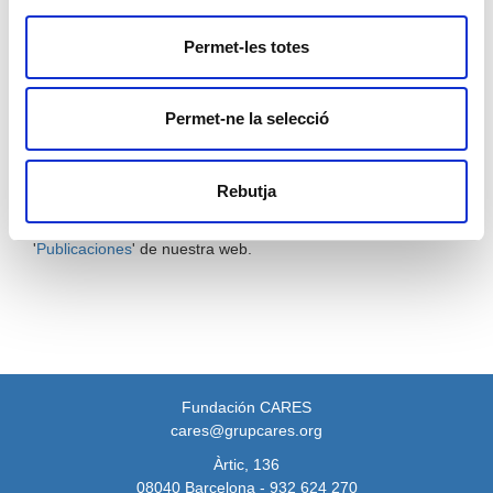
conmemorativo
CARES25: La historia de un mar de
oportunidades
y se estrenó un logotipo especial.
Permet-les totes
A nivel operativo, las entidades gestionaron más de
264.000
toneladas de alimentos
, manipularon
21,2 millones de
Permet-ne la selecció
productos
, recorrieron más de
103.000 kilómetros
y
gestionaron una superficie logística de más de
68.000 m²
.
Podéis
consultar la memoria completa
, con todos los datos
Rebutja
e indicadores de CARES, CODEC y el Club 2C, haciendo clic
en la portada o accediendo a las secciones de '
Memorias
' o
'
Publicaciones
' de nuestra web.
Fundación CARES
cares@grupcares.org
Àrtic, 136
08040 Barcelona - 932 624 270